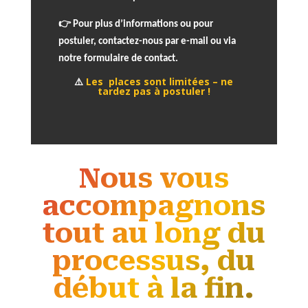
👉
Pour plus d’informations ou pour
postuler, contactez-nous par
e-mail
ou via
notre
formulaire de contact
.
⚠️
Les places sont limitées – ne
tardez pas à postuler !
Nous vous
accompagnons
tout au long du
processus, du
début à la fin.