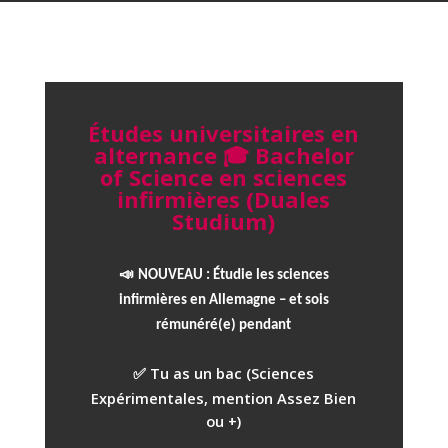
Études universitaires en
alternance 🎓 Bachelor
of Science en sciences
infirmières (Duales
Studium)
📣
NOUVEAU :
Étudie les sciences
infirmières en Allemagne – et sois
rémunéré(e) pendant
Tu as un bac (Sciences
✅
Expérimentales, mention Assez Bien
ou +)